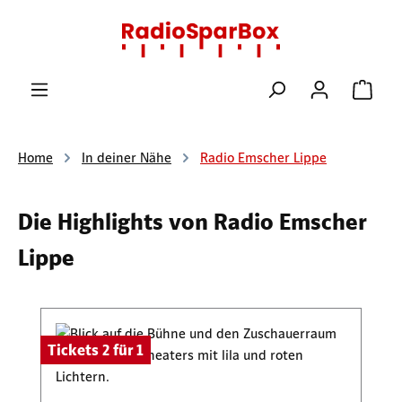
Zum Hauptinhalt springen
Ware
Home
In deiner Nähe
Radio Emscher Lippe
Die Highlights von Radio Emscher
Lippe
Produktgalerie überspringen
Tickets 2 für 1