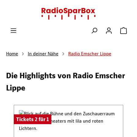
Zum Hauptinhalt springen
Ware
Home
In deiner Nähe
Radio Emscher Lippe
Die Highlights von Radio Emscher
Lippe
Produktgalerie überspringen
Tickets 2 für 1