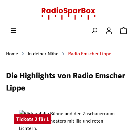
Zum Hauptinhalt springen
Ware
Home
In deiner Nähe
Radio Emscher Lippe
Die Highlights von Radio Emscher
Lippe
Produktgalerie überspringen
Tickets 2 für 1