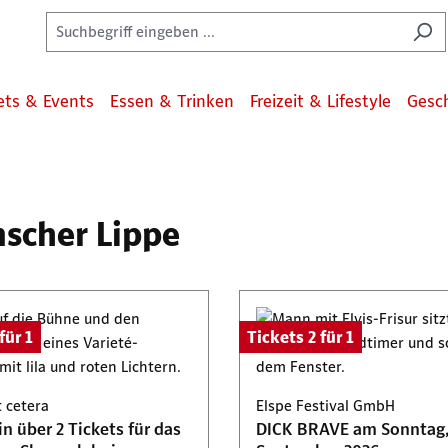
ets & Events
Essen & Trinken
Freizeit & Lifestyle
Gesc
mscher Lippe
für 1
Tickets 2 für 1
t cetera
Elspe Festival GmbH
n über 2 Tickets für das
DICK BRAVE am Sonntag,