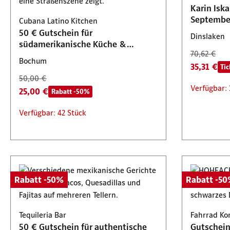
Oberhausen
Karin Isk
39,90 €
23,00 €
Septembe
Cubana Latino Kitchen
71,90 €
Verfügbar
Verfügbar
50 € Gutschein für
35,95 €
Tickets 2 für 1
Dinslaken
südamerikanische Küche &
70,62 €
Cocktails
Verfügbar: 33 Stück
Bochum
35,31 €
Tic
50,00 €
Verfügbar: 
25,00 €
Rabatt -50%
Verfügbar: 42 Stück
Rabatt -50%
Rabatt -5
Tequileria Bar
Fahrrad Ko
50 € Gutschein für authentische
Gutschein 