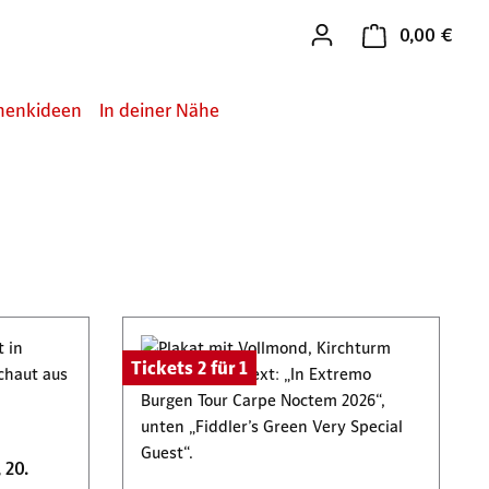
0,00 €
Ware
henkideen
In deiner Nähe
Tickets 2 für 1
 20.