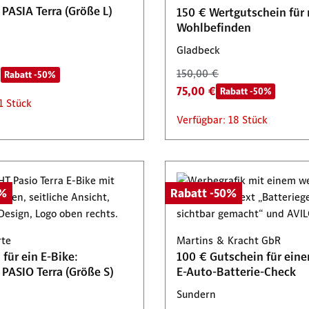
PASIA Terra (Größe L)
150 € Wertgutschein für
Wohlbefinden
Gladbeck
€
150,00 €
Rabatt -50%
75,00 €
Rabatt -50%
1 Stück
Verfügbar: 18 Stück
0%
Rabatt -50%
rte
Martins & Kracht GbR
für ein E-Bike:
100 € Gutschein für eine
PASIO Terra (Größe S)
E-Auto-Batterie-Check
Sundern