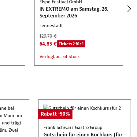
Elspe Festival GmbH
IN EXTREMO am Samstag, 26.
September 2026
Lennestadt
129,70 €
64,85 €
Tickets 2 für 1
Verfügbar: 54 Stück
Tickets 2 für 1
Weiße Flotte Mülheim an der Ruhr
karte in
Gutschein über 2 Tickets für den
Rabatt -50%
Ferienspaß für Klein und Groß
Mülheim an der Ruhr
Frank Schwarz Gastro Group
Gutschein für einen Kochkurs (für
62,00 €