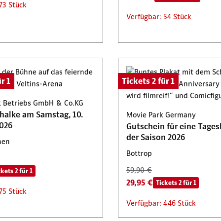
73 Stück
Verfügbar: 54 Stück
r 1
Tickets 2 für 1
 Betriebs GmbH & Co.KG
chalke am Samstag, 10.
Movie Park Germany
026
Gutschein für eine Tages
der Saison 2026
hen
Bottrop
59,90 €
ckets 2 für 1
29,95 €
Tickets 2 für 1
75 Stück
Verfügbar: 446 Stück