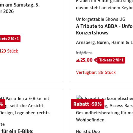
am am Samstag, 5.
29,95 €
Tickets 2 für 1
Tickets 2 für 1
Tickets 2 für 1
r 2026
: 75 Stück
: 6 Stück
Verfügbar: 446 Stück
Unforgettable Shows UG
A Tribute to ABBA - Unfo
Konzertshows
kets 2 für 1
Arnsberg, Büren, Hamm & 
129 Stück
50,00 €
25,00 €
Tickets 2 für 1
ab
Verfügbar: 88 Stück
0%
Rabatt -50%
rte
für ein E-Bike:
Holistic Duo