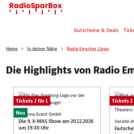
 Hauptinhalt springen
Zur Suche springen
Zur Hauptnavigation springen
Gutscheine & Deals
Tick
Home
In deiner Nähe
Radio Emscher Lippe
Die Highlights von Radio E
Produktgalerie überspringen
Tickets 2 für 1
Tickets 2 
Neu
Palermo Event GmbH
Die 9. X-MAS Show am 20.12.2026
Varieté e
um 19:30 Uhr
Gutschei