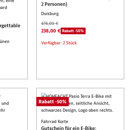
2 Personen)
31,00 €
Tickets 2 für 1
Duisburg
Verfügbar: 4 Stück
476,00 €
rgettable
238,00 €
Rabatt -50%
Lünen
Verfügbar: 2 Stück
Rabatt -50%
Fahrrad Korte
Gutschein für ein E-Bike: