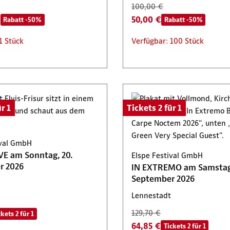
100,00 €
€
50,00 €
Rabatt -50%
Rabatt -50%
1 Stück
Verfügbar: 100 Stück
r 1
Tickets 2 für 1
ival GmbH
E am Sonntag, 20.
Elspe Festival GmbH
r 2026
IN EXTREMO am Samstag,
September 2026
Lennestadt
129,70 €
ckets 2 für 1
64,85 €
Tickets 2 für 1