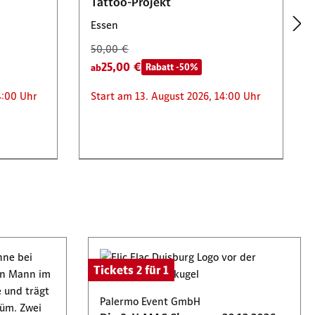
Tattoo-Projekt
Essen
50,00 €
25,00 €
Rabatt -50%
ab
4:00 Uhr
Start am 13. August 2026, 14:00 Uhr
Tickets 2 für 1
 20.
Tickets 2 für 1
Elspe Festival GmbH
IN EXTREMO am Samstag, 26.
Palermo Event GmbH
September 2026