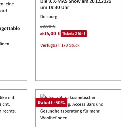
Die 9. X-MAS Show am 20.12.2026
Lennestadt
um 19:30 Uhr
129,70 €
Duisburg
64,85 €
Tickets 2 für 1
30,00 €
rgettable
15,00 €
Tickets 2 für 1
Verfügbar: 52 Stück
ab
Lünen
Verfügbar: 170 Stück
Rabatt -50%