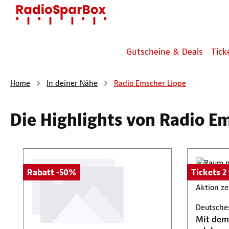
 Hauptinhalt springen
Zur Suche springen
Zur Hauptnavigation springen
Gutscheine & Deals
Tick
Home
In deiner Nähe
Radio Emscher Lippe
Die Highlights von Radio E
Produktgalerie überspringen
Rabatt -50%
Tickets 2 
Deutsche
Mit dem