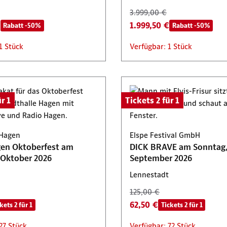
3.999,00 €
€
1.999,50 €
Rabatt -50%
Rabatt -50%
1 Stück
Verfügbar: 1 Stück
r 1
Tickets 2 für 1
 Hagen
Elspe Festival GmbH
en Oktoberfest am
DICK BRAVE am Sonntag,
Freitag, 9. Oktober 2026
September 2026
Lennestadt
125,00 €
62,50 €
kets 2 für 1
Tickets 2 für 1
27 Stück
Verfügbar: 72 Stück