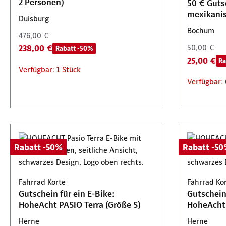
2 Personen)
50 € Guts
mexikani
Duisburg
Bochum
476,00 €
238,00 €
50,00 €
Rabatt -50%
25,00 €
Ra
Verfügbar: 1 Stück
Verfügbar: 
Rabatt -50%
Rabatt -5
Fahrrad Korte
Fahrrad Ko
Gutschein für ein E-Bike:
Gutschein 
HoheAcht PASIO Terra (Größe S)
HoheAcht 
Herne
Herne