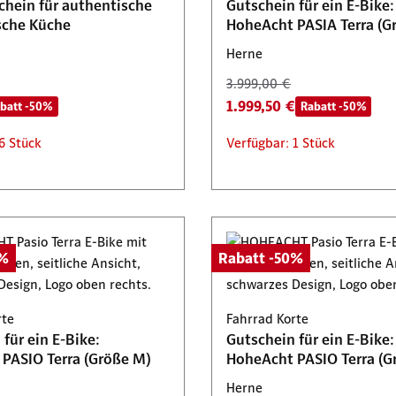
chein für authentische
Gutschein für ein E-Bike:
sche Küche
HoheAcht PASIA Terra (Gr
Herne
3.999,00 €
1.999,50 €
batt -50%
Rabatt -50%
6 Stück
Verfügbar: 1 Stück
0%
Rabatt -50%
rte
Fahrrad Korte
für ein E-Bike:
Gutschein für ein E-Bike:
PASIO Terra (Größe M)
HoheAcht PASIO Terra (G
Herne