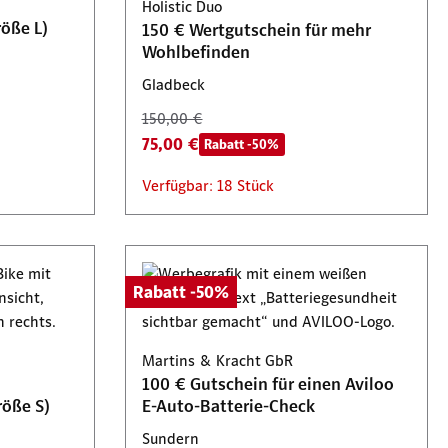
Holistic Duo
öße L)
150 € Wertgutschein für mehr
Wohlbefinden
Gladbeck
150,00 €
75,00 €
Rabatt -50%
Verfügbar: 18 Stück
Rabatt -50%
Martins & Kracht GbR
100 € Gutschein für einen Aviloo
röße S)
E-Auto-Batterie-Check
Sundern