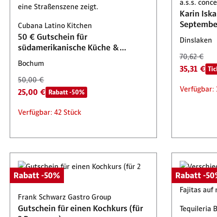
AUSVERK
a.s.s. con
15,00 €
79,80 €
Tickets 2 für 1
ab
Oberhausen
Karin Isk
39,90 €
Verfügbar: 170 Stück
Septembe
Cubana Latino Kitchen
71,90 €
Verfügbar
50 € Gutschein für
35,95 €
Tickets 2 für 1
Dinslaken
südamerikanische Küche &
70,62 €
Cocktails
Verfügbar: 33 Stück
Bochum
35,31 €
Tic
50,00 €
Verfügbar: 
25,00 €
Rabatt -50%
Verfügbar: 42 Stück
Rabatt -50%
Rabatt -5
Frank Schwarz Gastro Group
Gutschein für einen Kochkurs (für
Tequileria 