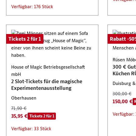
Verfügbar: 176 Stück
Tickets 2 für 1
Rabatt -5
Rüsen Möbe
300 € Gut
House of Magic Betriebsgesellschaft
Küchen R
mbH
2 Slot-Tickets für die magische
Duisburg &
Experimentenausstellung
300,00 €
Oberhausen
150,00 €
71,90 €
Verfügbar: 
35,95 €
Tickets 2 für 1
Verfügbar: 33 Stück