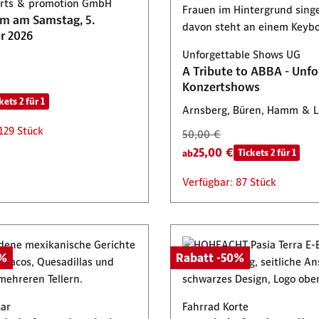
AUFT
certs & promotion GmbH
125,00 €
am am Samstag, 5.
62,50 €
Tickets 2 für 1
Tickets 2 für 1
r 2026
: 69 Stück
Verfügbar: 72 Stück
Unforgettable Shows UG
A Tribute to ABBA - Unfo
Konzertshows
kets 2 für 1
Arnsberg, Büren, Hamm & 
129 Stück
50,00 €
25,00 €
Tickets 2 für 1
ab
Verfügbar: 87 Stück
0%
Rabatt -50%
Bar
Fahrrad Korte