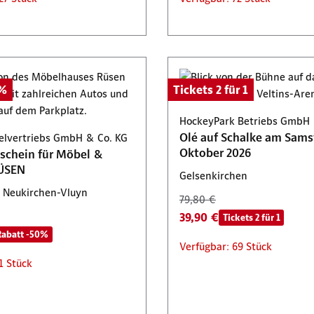
0%
Tickets 2 für 1
HockeyPark Betriebs GmbH
Olé auf Schalke am Samst
lvertriebs GmbH & Co. KG
Oktober 2026
schein für Möbel &
ÜSEN
Gelsenkirchen
 Neukirchen-Vluyn
79,80 €
39,90 €
Tickets 2 für 1
Rabatt -50%
Verfügbar: 69 Stück
1 Stück