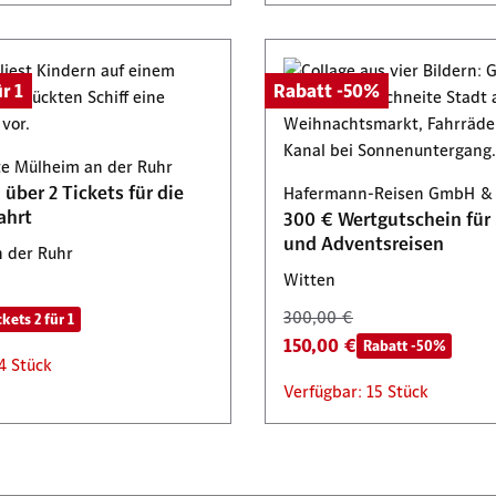
r 1
Rabatt -50%
te Mülheim an der Ruhr
über 2 Tickets für die
Hafermann-Reisen GmbH & 
ahrt
300 € Wertgutschein für 
und Adventsreisen
 der Ruhr
Witten
300,00 €
ckets 2 für 1
150,00 €
Rabatt -50%
4 Stück
Verfügbar: 15 Stück