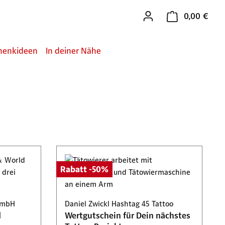
0,00 €
Ware
henkideen
In deiner Nähe
Rabatt -50%
GmbH
Daniel Zwickl Hashtag 45 Tattoo
d
Wertgutschein für Dein nächstes