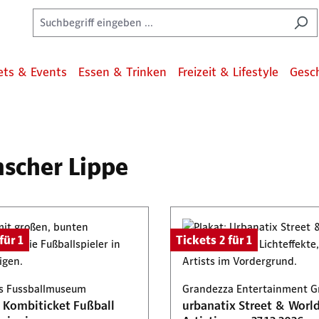
ets & Events
Essen & Trinken
Freizeit & Lifestyle
Gesc
mscher Lippe
für 1
Tickets 2 für 1
s Fussballmuseum
Grandezza Entertainment 
 Kombiticket Fußball
urbanatix Street & Worl